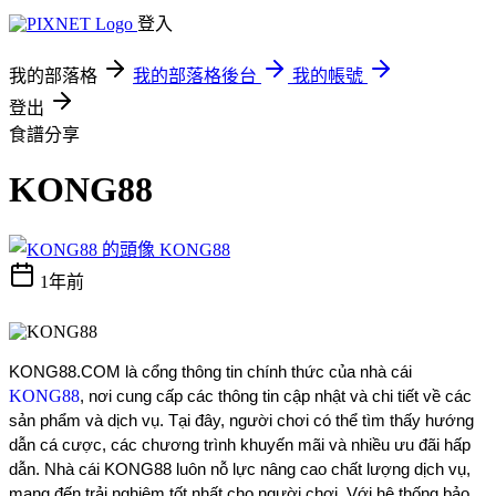
登入
我的部落格
我的部落格後台
我的帳號
登出
食譜分享
KONG88
KONG88
1年前
KONG88.COM là cổng thông tin chính thức của nhà cái 
KONG88
, nơi cung cấp các thông tin cập nhật và chi tiết về các 
sản phẩm và dịch vụ. Tại đây, người chơi có thể tìm thấy hướng 
dẫn cá cược, các chương trình khuyến mãi và nhiều ưu đãi hấp 
dẫn. Nhà cái KONG88 luôn nỗ lực nâng cao chất lượng dịch vụ, 
mang đến trải nghiệm tốt nhất cho người chơi. Với hệ thống bảo 